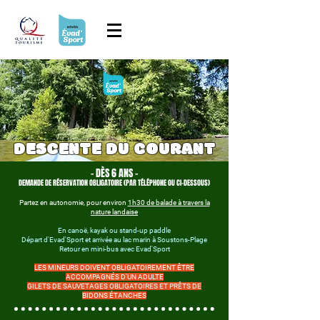
DESCENTE DU COURANT
- DÈS 6 ANS -
DEMANDE DE RÉSERVATION OBLIGATOIRE (PAR TÉLÉPHONE OU CI-DESSOUS)
Partez en autonomie, pour environ
1h30 de balade à travers la
nature landaise
En canoë, kayak ou stand-up paddle
Départ d'Evad'Sport et arrivée au lac marin à Soustons-Plage
Retour en mini-bus avec Evad'Sport
LES MINEURS DOIVENT OBLIGATOIREMENT ÊTRE
ACCOMPAGNÉS D'UN ADULTE
GILETS DE SAUVETAGES OBLIGATOIRES ET PRÊTS DE
BIDONS ÉTANCHES