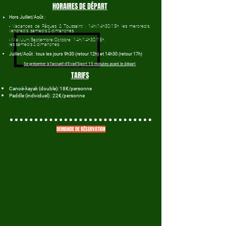
HORAIRES DE DÉPART
Hors Juillet/Août :
- Vacances de Pâques & Toussaint
: 14h/14h30/15h les mercredis,
vendredis, samedis & dimanches.
- Mai/Juin/Septembre/Octobre :
14h/14h30/15h
les samedis & dimanches.
Juillet/Août :
tous les jours 9h30 (retour 12h) et 14h30 (retour 17h)
Se présenter à l'accueil d'Evad'Sport 15 minutes avant le départ
TARIFS
Canoë-kayak (double): 18€/personne
Paddle (individuel) : 22€/personne
DEMANDE DE RÉSERVATION