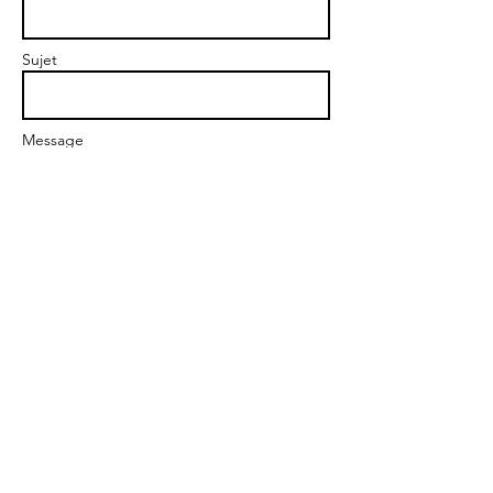
Sujet
Message
Envoyer
Adresse :
Avenue de Labouyrie
40140 SOUSTONS
Tél :
06 45 62 81 00
Email :
activites@isleverte.fr
Instagram : @soustonsevadsport